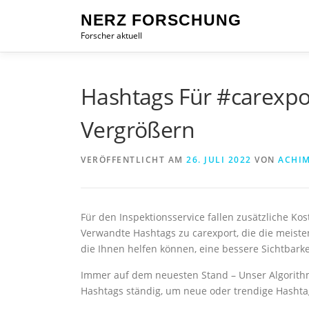
Zum
NERZ FORSCHUNG
Inhalt
Forscher aktuell
springen
Hashtags Für #carexpor
Vergrößern
VERÖFFENTLICHT AM
26. JULI 2022
VON
ACHI
Für den Inspektionsservice fallen zusätzliche K
Verwandte Hashtags zu carexport, die die meisten
die Ihnen helfen können, eine bessere Sichtbarkei
Immer auf dem neuesten Stand – Unser Algorithmu
Hashtags ständig, um neue oder trendige Hasht