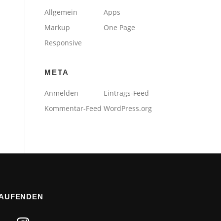
Allgemein
Apps
Markup
One Page
Responsive
META
Anmelden
Eintrags-Feed
Kommentar-Feed
WordPress.org
LAUFENDEN