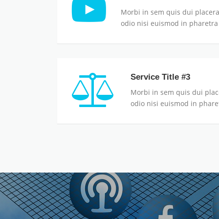
Morbi in sem quis dui placera
odio nisi euismod in pharetra 
Service Title #3
Morbi in sem quis dui plac
odio nisi euismod in pharet