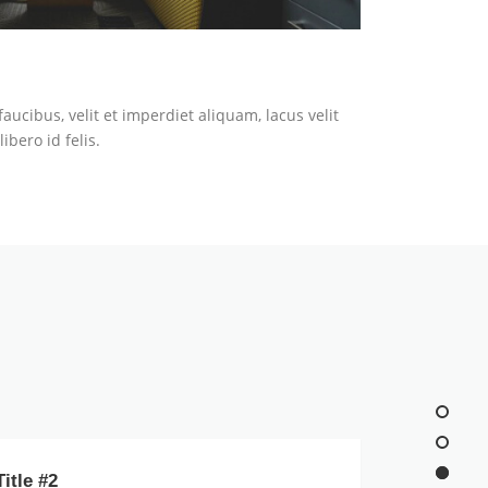
ucibus, velit et imperdiet aliquam, lacus velit
libero id felis.
itle #2