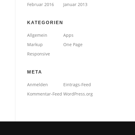
Februar 2016
Januar 2013
KATEGORIEN
Allgemein
Apps
Markup
One Page
Responsive
META
Anmelden
Eintrags-Feed
Kommentar-Feed
WordPress.org